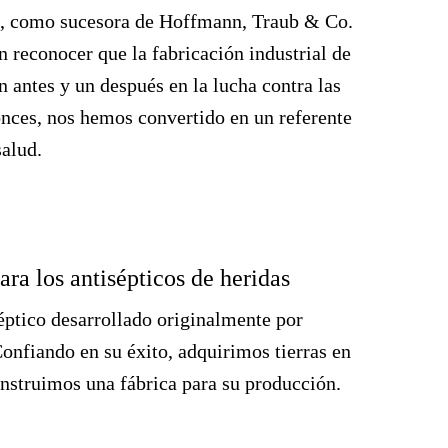
a, como sucesora de Hoffmann, Traub & Co.
n reconocer que la fabricación industrial de
antes y un después en la lucha contra las
nces, nos hemos convertido en un referente
salud.
ra los antisépticos de heridas
Éxi
séptico desarrollado originalmente por
En 
nfiando en su éxito, adquirimos tierras en
que 
nstruimos una fábrica para su producción.
más