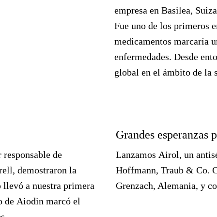
empresa en Basilea, Suiz
Fue uno de los primeros e
medicamentos marcaría un 
enfermedades. Desde ento
global en el ámbito de la 
Grandes esperanzas pa
r responsable de
Lanzamos
Airol
, un anti
rell
, demostraron la
Hoffmann, Traub & Co. Co
o llevó a nuestra primera
Grenzach, Alemania, y co
to de
Aiodin
marcó el
s.